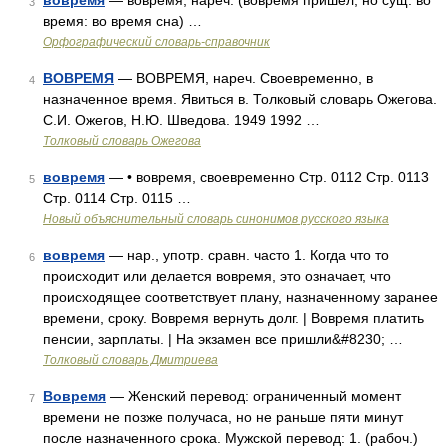
вовремя
— вовремя, нареч. (вовремя пришел, но сущ. во
3
время: во время сна) …
Орфографический словарь-справочник
ВОВРЕМЯ
— ВОВРЕМЯ, нареч. Своевременно, в
4
назначенное время. Явиться в. Толковый словарь Ожегова.
С.И. Ожегов, Н.Ю. Шведова. 1949 1992 …
Толковый словарь Ожегова
вовремя
— • вовремя, своевременно Стр. 0112 Стр. 0113
5
Стр. 0114 Стр. 0115 …
Новый объяснительный словарь синонимов русского языка
вовремя
— нар., употр. сравн. часто 1. Когда что то
6
происходит или делается вовремя, это означает, что
происходящее соответствует плану, назначенному заранее
времени, сроку. Вовремя вернуть долг. | Вовремя платить
пенсии, зарплаты. | На экзамен все пришли&#8230; …
Толковый словарь Дмитриева
Вовремя
— Женский перевод: ограниченный момент
7
времени не позже получаса, но не раньше пяти минут
после назначенного срока. Мужской перевод: 1. (рабоч.)