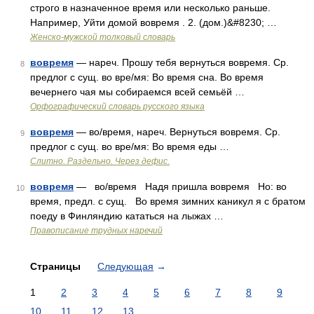
строго в назначенное время или несколько раньше.
Например, Уйти домой вовремя . 2. (дом.)&#8230; …
Женско-мужской толковый словарь
вовремя
— нареч. Прошу тебя вернуться вовремя. Ср.
8
предлог с сущ. во вре/мя: Во время сна. Во время
вечернего чая мы собираемся всей семьёй …
Орфографический словарь русского языка
вовремя
— во/время, нареч. Вернуться вовремя. Ср.
9
предлог с сущ. во вре/мя: Во время еды …
Слитно. Раздельно. Через дефис.
вовремя
— во/время Надя пришла вовремя Но: во
10
время, предл. с сущ. Во время зимних каникул я с братом
поеду в Финляндию кататься на лыжах …
Правописание трудных наречий
Страницы
Следующая
→
1
2
3
4
5
6
7
8
9
10
11
12
13